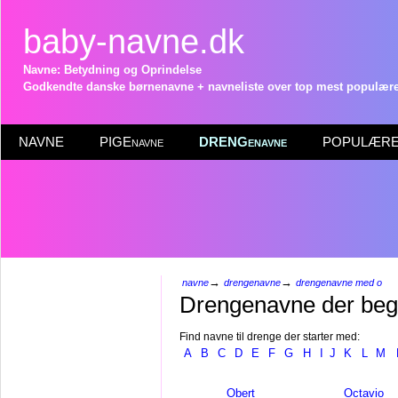
baby-navne.dk
Navne: Betydning og Oprindelse
Godkendte danske børnenavne + navneliste over top mest populære 
NAVNE
PIGEnavne
DRENGenavne
POPULÆRE 
→
→
navne
drengenavne
drengenavne med o
Drengenavne der be
Find navne til drenge der starter med:
A
B
C
D
E
F
G
H
I
J
K
L
M
Obert
Octavio