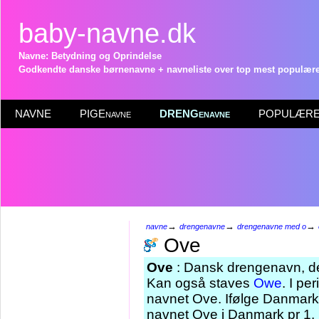
baby-navne.dk
Navne: Betydning og Oprindelse
Godkendte danske børnenavne + navneliste over top mest populære 
NAVNE
PIGEnavne
DRENGenavne
POPULÆRE 
→
→
→
navne
drengenavne
drengenavne med o
Ove
Ove
: Dansk drengenavn, der
Kan også staves
Owe
. I p
navnet Ove. Ifølge Danmarks
navnet Ove i Danmark pr 1. 