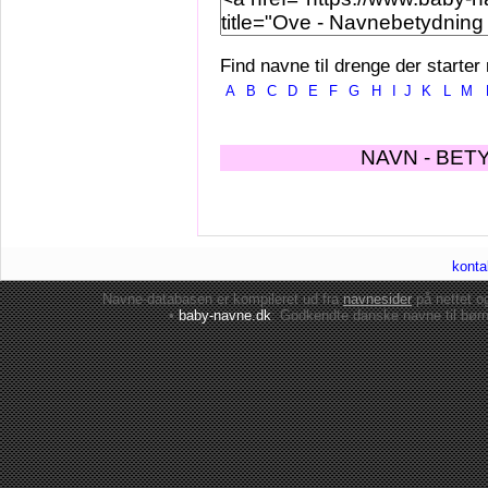
Find navne til drenge der starter
A
B
C
D
E
F
G
H
I
J
K
L
M
NAVN - BET
konta
Navne-databasen er kompileret ud fra
navnesider
på nettet 
•
baby-navne.dk
: Godkendte danske
navne til bør