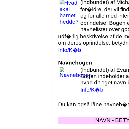
(Indbundet) af
Mich
for�ldre, der vil fin
og for alle med int
oprindelse. Bogen e
navnelister over g
udf�rlig beskrivelse af de 
om deres oprindelse, betydni
Info/K�b
Navnebogen
(Indbundet) af
Evan
Bogen indeholder all
hvad dit eget navn 
Info/K�b
Du kan også låne navneb
NAVN - BET