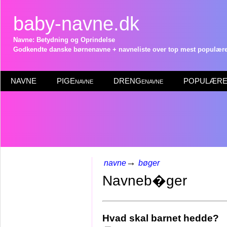
baby-navne.dk
Navne: Betydning og Oprindelse
Godkendte danske børnenavne + navneliste over top mest populære 
NAVNE
PIGEnavne
DRENGenavne
POPULÆRE 
→
navne
bøger
Navneb�ger
Hvad skal barnet hedde?