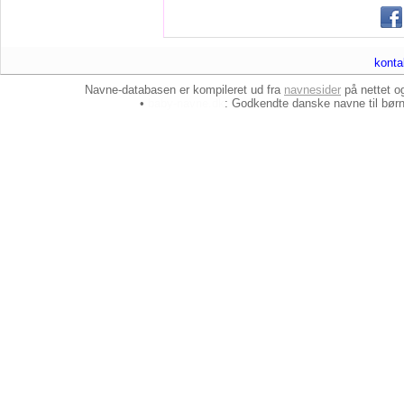
konta
Navne-databasen er kompileret ud fra
navnesider
på nettet 
•
baby-navne.dk
: Godkendte danske
navne til bør