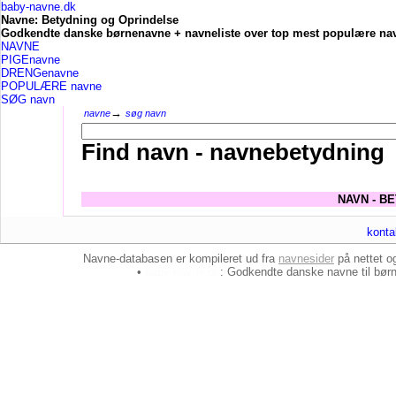
baby-navne.dk
Navne: Betydning og Oprindelse
Godkendte danske børnenavne + navneliste over top mest populære nav
NAVNE
PIGEnavne
DRENGenavne
POPULÆRE navne
SØG navn
→
navne
søg navn
Find navn - navnebetydning
NAVN - B
konta
Navne-databasen er kompileret ud fra
navnesider
på nettet 
•
baby-navne.dk
: Godkendte danske
navne til bør