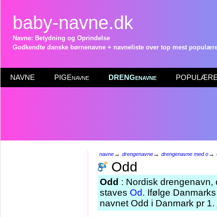
baby-navne.dk
Navne: Betydning og Oprindelse
Godkendte danske børnenavne + navneliste over top mest populære 
NAVNE
PIGEnavne
DRENGenavne
POPULÆRE 
→
→
→
navne
drengenavne
drengenavne med o
Odd
Odd
: Nordisk drengenavn, 
staves
Od
. Ifølge Danmarks
navnet Odd i Danmark pr 1.