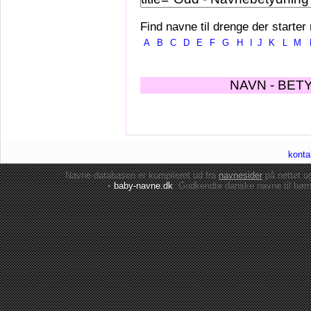
Find navne til drenge der starter
A
B
C
D
E
F
G
H
I
J
K
L
M
NAVN - BET
konta
Navne-databasen er kompileret ud fra
navnesider
på nettet 
•
baby-navne.dk
: Godkendte danske
navne til bør