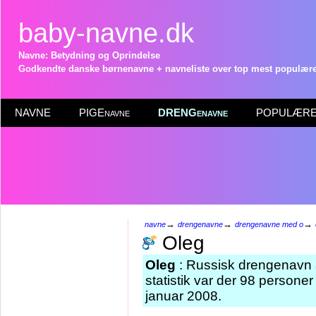
baby-navne.dk
Navne: Betydning og Oprindelse
Godkendte danske børnenavne + navneliste over top mest populære 
NAVNE
PIGEnavne
DRENGenavne
POPULÆRE 
→
→
→
navne
drengenavne
drengenavne med o
Oleg
Oleg
: Russisk drengenavn a
statistik var der 98 persone
januar 2008.