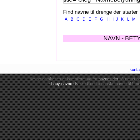
Find navne til drenge der starter
A
B
C
D
E
F
G
H
I
J
K
L
M
NAVN - BET
konta
Navne-databasen er kompileret ud fra
navnesider
på nettet 
•
baby-navne.dk
: Godkendte danske
navne til bør