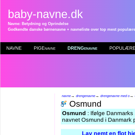
baby-navne.dk
Navne: Betydning og Oprindelse
Godkendte danske børnenavne + navneliste over top mest populære 
NAVNE
PIGEnavne
DRENGenavne
POPULÆRE 
→
→
→
navne
drengenavne
drengenavne med o
Osmund
Osmund
: Ifølge Danmarks 
navnet Osmund i Danmark pr
Lav nemt en flot h