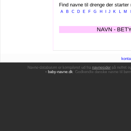
Find navne til drenge der starter
A
B
C
D
E
F
G
H
I
J
K
L
M
NAVN - BET
konta
Navne-databasen er kompileret ud fra
navnesider
på nettet 
•
baby-navne.dk
: Godkendte danske
navne til bør