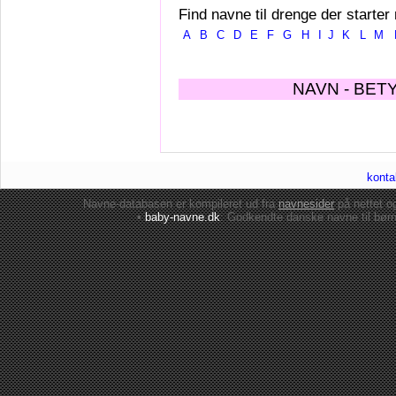
Find navne til drenge der starter
A
B
C
D
E
F
G
H
I
J
K
L
M
NAVN - BET
konta
Navne-databasen er kompileret ud fra
navnesider
på nettet 
•
baby-navne.dk
: Godkendte danske
navne til bør