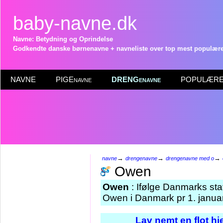
baby-navne.dk
Navne: Betydning og Oprindelse
Godkendte danske børnenavne + navneliste over top mest populære 
NAVNE
PIGEnavne
DRENGenavne
POPULÆRE 
→
→
→
navne
drengenavne
drengenavne med o
Owen
Owen
: Ifølge Danmarks sta
Owen i Danmark pr 1. janua
Lav nemt en flot h