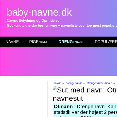
baby-navne.dk
Navne: Betydning og Oprindelse
Godkendte danske børnenavne + navneliste over top mest populære 
NAVNE
PIGEnavne
DRENGenavne
POPULÆRE 
→
→
→
navne
drengenavne
drengenavne med o
Otmann
: Drengenavn. Kan
statistik var der højest 2 