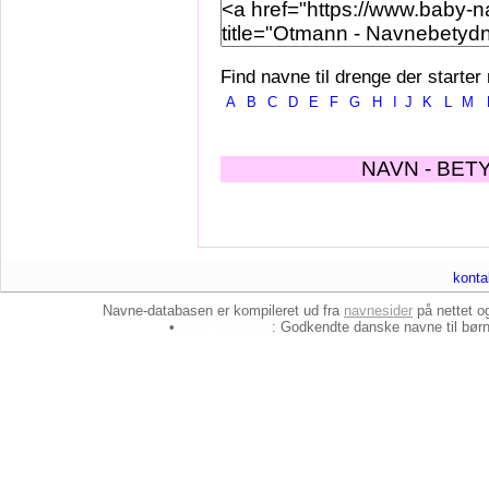
Find navne til drenge der starter
A
B
C
D
E
F
G
H
I
J
K
L
M
NAVN - BET
konta
Navne-databasen er kompileret ud fra
navnesider
på nettet 
•
baby-navne.dk
: Godkendte danske
navne til bør