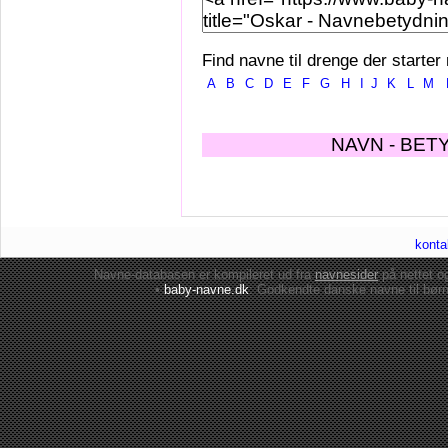
Find navne til drenge der starter
A
B
C
D
E
F
G
H
I
J
K
L
M
NAVN - BET
konta
Navne-databasen er kompileret ud fra
navnesider
på nettet 
•
baby-navne.dk
: Godkendte danske
navne til bør