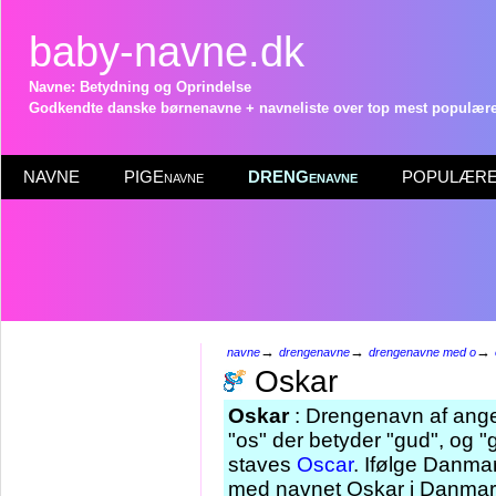
baby-navne.dk
Navne: Betydning og Oprindelse
Godkendte danske børnenavne + navneliste over top mest populære 
NAVNE
PIGEnavne
DRENGenavne
POPULÆRE 
→
→
→
navne
drengenavne
drengenavne med o
Oskar
Oskar
: Drengenavn af ange
"os" der betyder "gud", og "
staves
Oscar
. Ifølge Danmar
med navnet Oskar i Danmark 