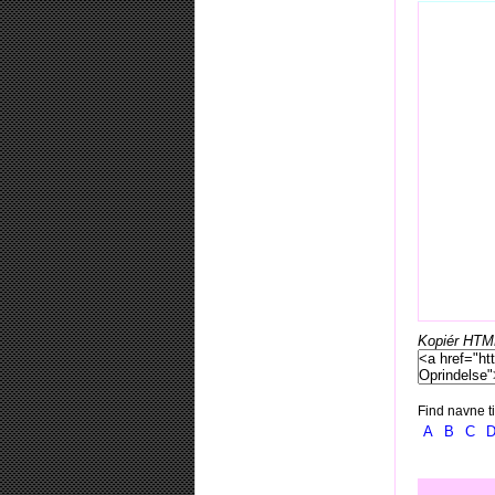
Kopiér HTML-
Find navne ti
A
B
C