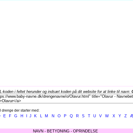
koden i feltet herunder og indsæt koden på dit website for at linke til navn:
l drenge der starter med:
D
E
F
G
H
I
J
K
L
M
N
O
P
Q
R
S
T
U
V
W
X
Y
Z
NAVN - BETYDNING - OPRINDELSE