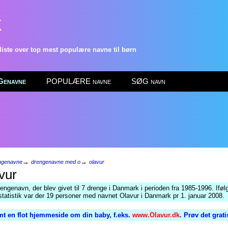
k
ste over top mest populære navne til børn
enavne
POPULÆRE navne
SØG navn
→
→
ngenavne
drengenavne med o
olavur
vur
engenavn, der blev givet til 7 drenge i Danmark i perioden fra 1985-1996. Iføl
atistik var der 19 personer med navnet Olavur i Danmark pr 1. januar 2008.
t en flot hjemmeside om din baby, f.eks.
www.Olavur.dk
. Prøv det grat