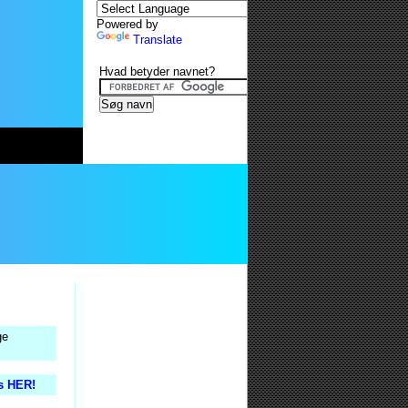
Powered by
Translate
Hvad betyder navnet?
ge
is HER!