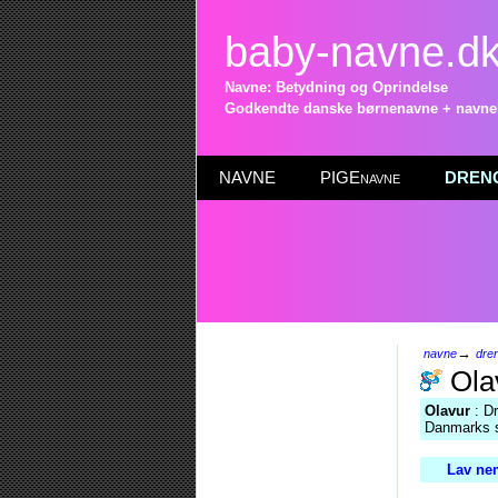
baby-navne.d
Navne: Betydning og Oprindelse
Godkendte danske børnenavne + navneli
NAVNE
PIGEnavne
DRENG
→
navne
dre
Ola
Olavur
: Dr
Danmarks st
Lav nem