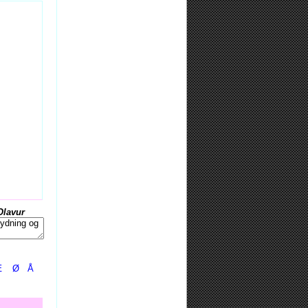
Olavur
Æ
Ø
Å