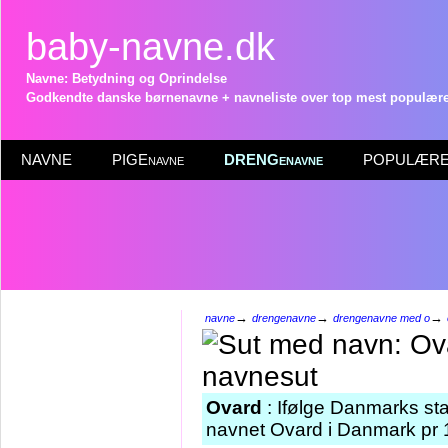
baby-navne.dk
Navne: Betydning og Oprindelse
Godkendte danske børnenavne + navneliste over top mest populære 
NAVNE
PIGEnavne
DRENGenavne
POPULÆRE 
→
→
→
navne
drengenavne
drengenavne med o
Ovard
: Ifølge Danmarks sta
navnet Ovard i Danmark pr 1