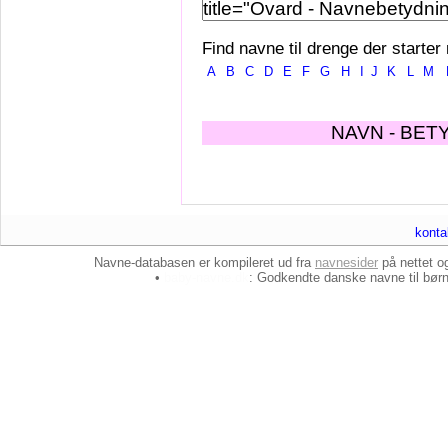
Find navne til drenge der starter
A
B
C
D
E
F
G
H
I
J
K
L
M
NAVN - BET
konta
Navne-databasen er kompileret ud fra
navnesider
på nettet 
•
baby-navne.dk
: Godkendte danske
navne til bør