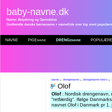
baby-navne.dk
Navne: Betydning og Oprindelse
Godkendte danske børnenavne + navneliste over top mest populære 
NAVNE
PIGEnavne
DRENGenavne
POPULÆRE 
→
→
→
navne
drengenavne
drengenavne med o
Olof
Olof
: Nordisk drengenavn, d
"retfærdig". Ifølge Danmarks
navnet Olof i Danmark pr 1.