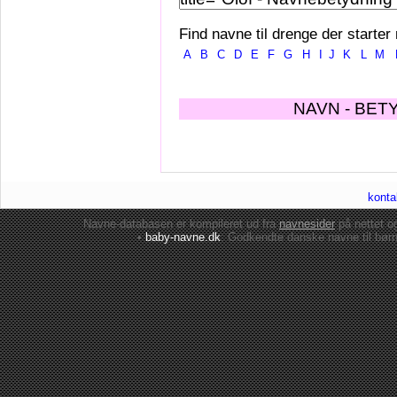
Find navne til drenge der starter
A
B
C
D
E
F
G
H
I
J
K
L
M
NAVN - BET
konta
Navne-databasen er kompileret ud fra
navnesider
på nettet 
•
baby-navne.dk
: Godkendte danske
navne til bør