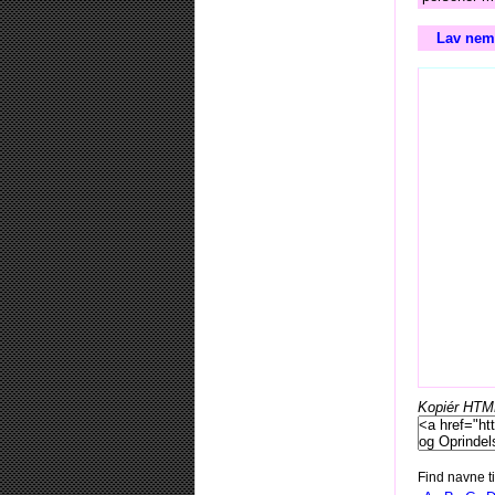
Lav nemt
Kopiér HTML-
Find navne ti