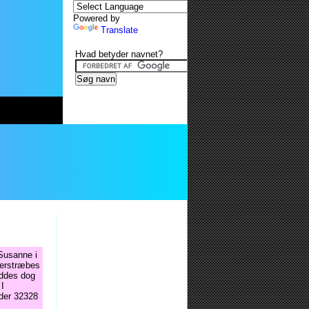
Powered by
Translate
Hvad betyder navnet?
"Susanne i
terstræbes
eddes dog
 I
 der 32328