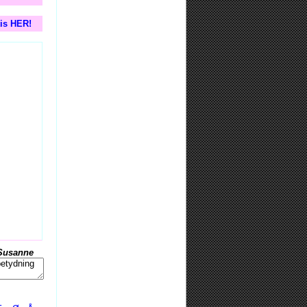
tis HER!
Susanne