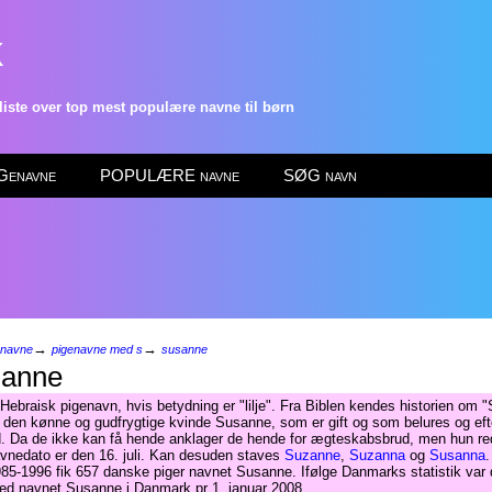
k
ste over top mest populære navne til børn
enavne
POPULÆRE navne
SØG navn
→
→
enavne
pigenavne med s
susanne
anne
Hebraisk pigenavn, hvis betydning er "lilje". Fra Biblen kendes historien om 
 den kønne og gudfrygtige kvinde Susanne, som er gift og som belures og ef
. Da de ikke kan få hende anklager de hende for ægteskabsbrud, men hun r
Navnedato er den 16. juli. Kan desuden staves
Suzanne
,
Suzanna
og
Susanna
.
85-1996 fik 657 danske piger navnet Susanne. Ifølge Danmarks statistik var
ed navnet Susanne i Danmark pr 1. januar 2008.