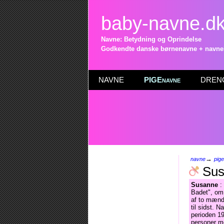
baby-navne.d
Navne: Betydning og Oprindelse
Godkendte danske børnenavne + navneli
NAVNE
PIGEnavne
DRENG
→
navne
pig
Sus
Susanne
: 
Badet", om
af to mænd
til sidst. 
perioden 19
personer m