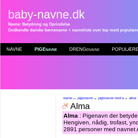
baby-navne.dk
Navne: Betydning og Oprindelse
Godkendte danske børnenavne + navneliste over top mest populære 
NAVNE
PIGEnavne
DRENGenavne
POPULÆRE 
→
→
→
navne
pigenavne
pigenavne med a
alma
Alma
Alma
: Pigenavn der betyder
Hengiven, nådig, trofast, ynd
2891 personer med navnet A