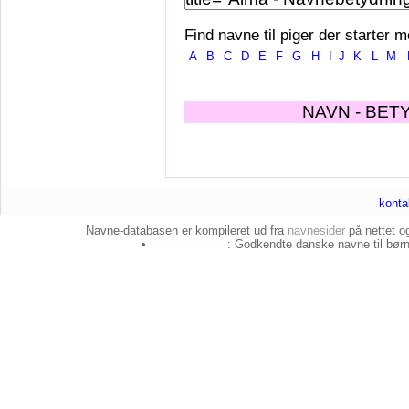
Find navne til piger der starter m
A
B
C
D
E
F
G
H
I
J
K
L
M
NAVN - BET
konta
Navne-databasen er kompileret ud fra
navnesider
på nettet 
•
baby-navne.dk
: Godkendte danske
navne til bør