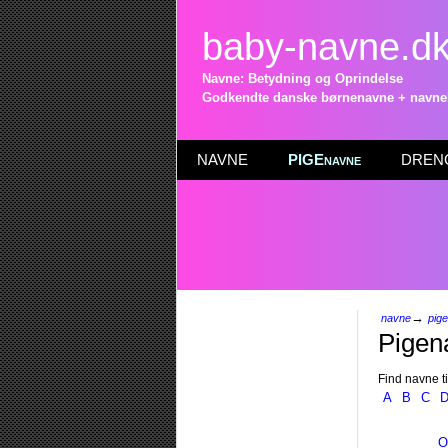
baby-navne.d
Navne: Betydning og Oprindelse
Godkendte danske børnenavne + navneli
NAVNE
PIGEnavne
DRENG
→
navne
pig
Pigen
Find navne ti
A
B
C
O