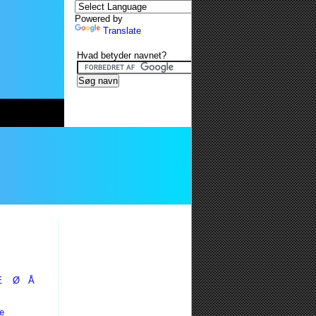
Powered by
Translate
Hvad betyder navnet?
Æ
Ø
Å
e