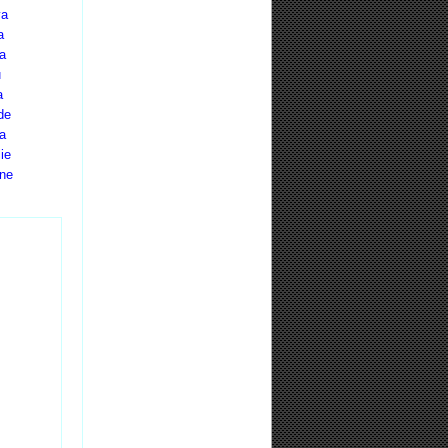
va
a
a
u
a
de
ia
lie
ine