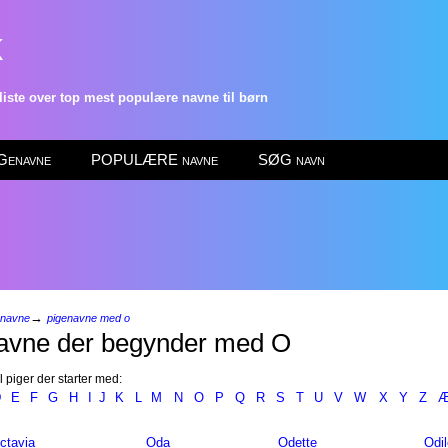
k
ste over top mest populære navne til børn
enavne
POPULÆRE navne
SØG navn
→
enavne
pigenavne med o
avne der begynder med O
l piger der starter med:
D
E
F
G
H
I
J
K
L
M
N
O
P
Q
R
S
T
U
V
W
X
Y
Z
ctavia
Oda
Odette
Odil