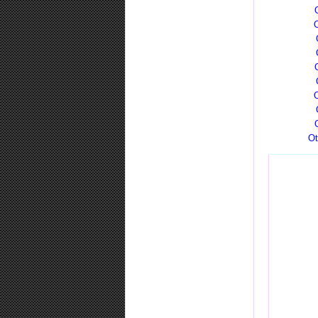
O
O
O
Ot