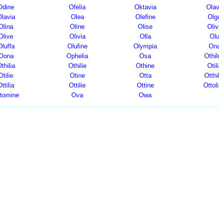
Odine
Ofelia
Oktavia
Ola
lavia
Olea
Olefine
Olg
Olina
Oline
Olise
Oliv
Olive
Olivia
Olla
Ol
Oluffa
Olufine
Olympia
On
Oona
Ophelia
Osa
Othil
thilia
Othilie
Othine
Otil
Otilie
Otine
Otta
Otthi
ttilia
Ottilie
Ottine
Ottol
tomine
Ova
Owa