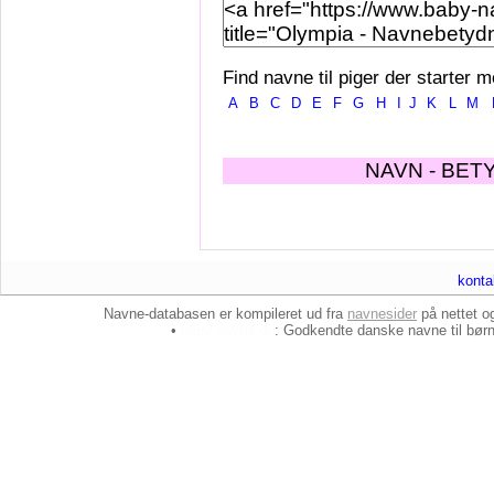
Find navne til piger der starter m
A
B
C
D
E
F
G
H
I
J
K
L
M
NAVN - BET
konta
Navne-databasen er kompileret ud fra
navnesider
på nettet 
•
baby-navne.dk
: Godkendte danske
navne til bør