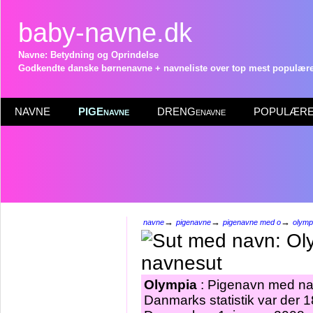
baby-navne.dk
Navne: Betydning og Oprindelse
Godkendte danske børnenavne + navneliste over top mest populære 
NAVNE
PIGEnavne
DRENGenavne
POPULÆRE 
→
→
→
navne
pigenavne
pigenavne med o
olymp
Olympia
: Pigenavn med nav
Danmarks statistik var der 