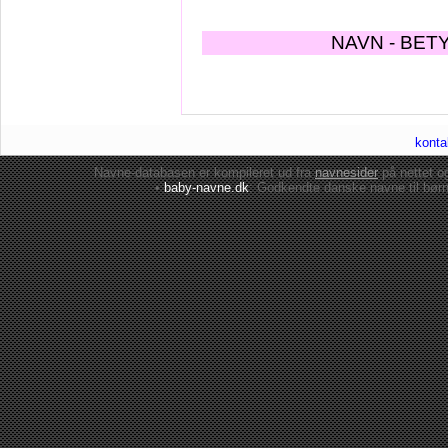
NAVN - BET
konta
Navne-databasen er kompileret ud fra
navnesider
på nettet 
•
baby-navne.dk
: Godkendte danske
navne til bør