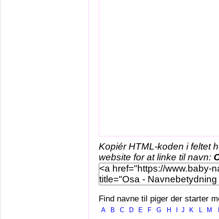
Kopiér HTML-koden i feltet 
website for at linke til navn:
Find navne til piger der starter m
A
B
C
D
E
F
G
H
I
J
K
L
M