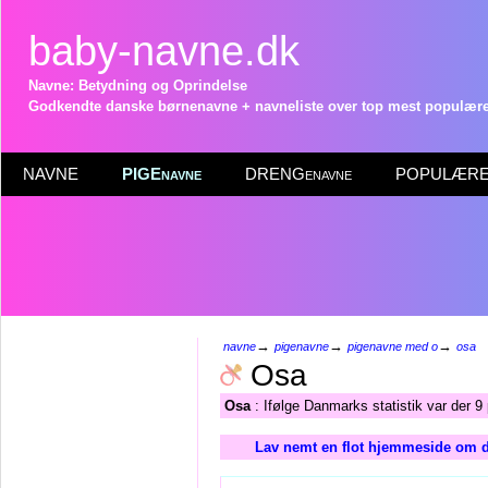
baby-navne.dk
Navne: Betydning og Oprindelse
Godkendte danske børnenavne + navneliste over top mest populære 
NAVNE
PIGEnavne
DRENGenavne
POPULÆRE 
→
→
→
navne
pigenavne
pigenavne med o
osa
Osa
Osa
: Ifølge Danmarks statistik var der 
Lav nemt en flot hjemmeside om d