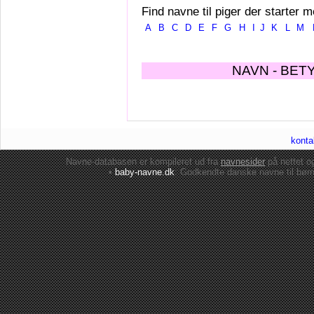
Find navne til piger der starter m
A
B
C
D
E
F
G
H
I
J
K
L
M
NAVN - BET
konta
Navne-databasen er kompileret ud fra
navnesider
på nettet 
•
baby-navne.dk
: Godkendte danske
navne til bør