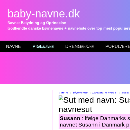
baby-navne.dk
Navne: Betydning og Oprindelse
Godkendte danske børnenavne + navneliste over top mest populære 
NAVNE
PIGEnavne
DRENGenavne
POPULÆRE 
→
→
→
navne
pigenavne
pigenavne med s
susa
Susann
: Ifølge Danmarks s
navnet Susann i Danmark pr