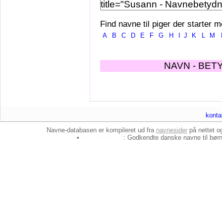
Find navne til piger der starter m
A
B
C
D
E
F
G
H
I
J
K
L
M
NAVN - BET
konta
Navne-databasen er kompileret ud fra
navnesider
på nettet 
•
baby-navne.dk
: Godkendte danske
navne til bør