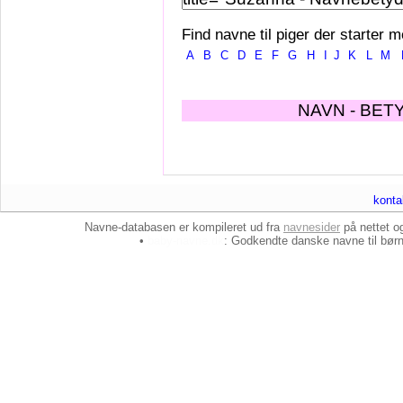
Find navne til piger der starter m
A
B
C
D
E
F
G
H
I
J
K
L
M
NAVN - BET
konta
Navne-databasen er kompileret ud fra
navnesider
på nettet 
•
baby-navne.dk
: Godkendte danske
navne til bør