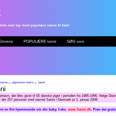
k
ste over top mest populære navne til børn
enavne
POPULÆRE navne
SØG navn
→
→
enavne
pigenavne med s
sanni
ni
enavn, der blev givet til 65 danske piger i perioden fra 1985-1996. Ifølge Da
ar der 257 personer med navnet Sanni i Danmark pr 1. januar 2008.
mt en flot hjemmeside om din baby, f.eks.
www.Sanni.dk
. Prøv det grati