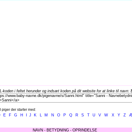
koden i feltet herunder og indsæt koden på dit website for at linke til navn:
l piger der starter med:
D
E
F
G
H
I
J
K
L
M
N
O
P
Q
R
S
T
U
V
W
X
Y
Z
NAVN - BETYDNING - OPRINDELSE