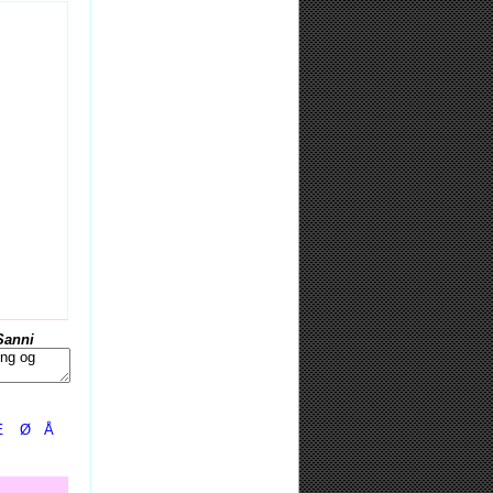
Sanni
Æ
Ø
Å