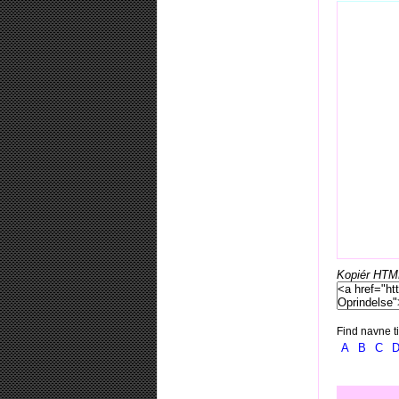
Kopiér HTML-
Find navne ti
A
B
C