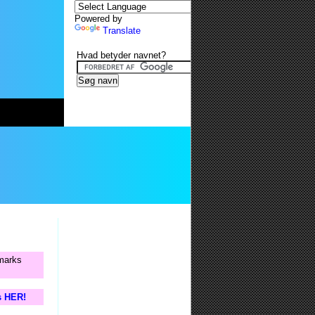
Powered by
Translate
Hvad betyder navnet?
nmarks
s HER!