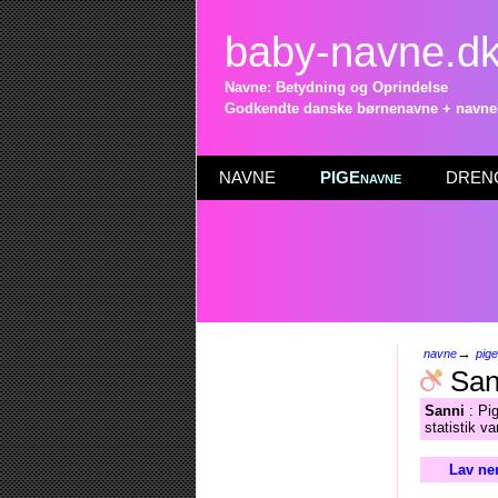
baby-navne.d
Navne: Betydning og Oprindelse
Godkendte danske børnenavne + navneli
NAVNE
PIGEnavne
DRENG
→
navne
pig
San
Sanni
: Pig
statistik v
Lav ne