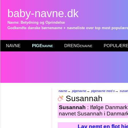
baby-navne.dk
Navne: Betydning og Oprindelse
Godkendte danske børnenavne + navneliste over top mest populære 
NAVNE
PIGEnavne
DRENGenavne
POPULÆRE 
→
→
→
navne
pigenavne
pigenavne med s
susa
Susannah
Susannah
: Ifølge Danmarks
navnet Susannah i Danmark 
Lav nemt en flot h