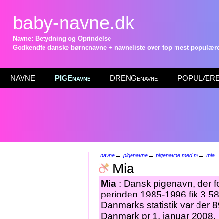
baby-navne.dk
Navne: Betydning og Oprindelse
Godkendte danske børnenavne + navneliste over top mest populære 
NAVNE
PIGEnavne
DRENGenavne
POPULÆRE 
→
→
→
navne
pigenavne
pigenavne med m
mia
Mia
Mia
: Dansk pigenavn, der fo
perioden 1985-1996 fik 3.58
Danmarks statistik var der 
Danmark pr 1. januar 2008.