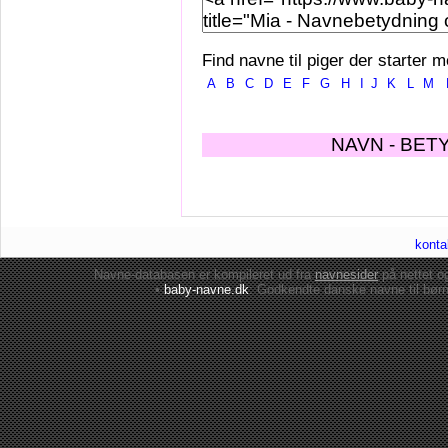
Find navne til piger der starter m
A
B
C
D
E
F
G
H
I
J
K
L
M
NAVN - BET
konta
Navne-databasen er kompileret ud fra
navnesider
på nettet 
•
baby-navne.dk
: Godkendte danske
navne til bør