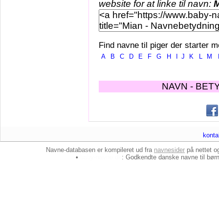
website for at linke til navn:
M
Find navne til piger der starter m
A
B
C
D
E
F
G
H
I
J
K
L
M
NAVN - BET
konta
Navne-databasen er kompileret ud fra
navnesider
på nettet 
•
baby-navne.dk
: Godkendte danske
navne til bør