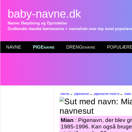
baby-navne.dk
Navne: Betydning og Oprindelse
Godkendte danske børnenavne + navneliste over top mest populære 
NAVNE
PIGEnavne
DRENGenavne
POPULÆRE 
→
→
→
navne
pigenavne
pigenavne med m
mian
Mian
: Pigenavn, der blev giv
1985-1996. Kan også bruge