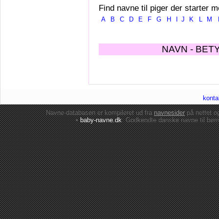
Find navne til piger der starter m
A
B
C
D
E
F
G
H
I
J
K
L
M
NAVN - BET
konta
Navne-databasen er kompileret ud fra
navnesider
på nettet 
•
baby-navne.dk
: Godkendte danske
navne til bør