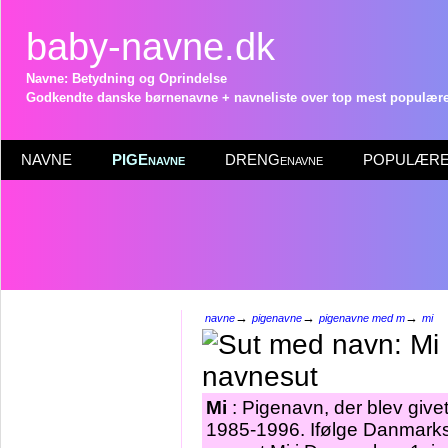
baby-navne.dk
Navne: Betydning og Oprindelse
Godkendte danske børnenavne + navneliste over top mest populære 
NAVNE
PIGEnavne
DRENGenavne
POPULÆRE 
→
→
→
navne
pigenavne
pigenavne med m
mi
Mi
: Pigenavn, der blev givet
1985-1996. Ifølge Danmarks 