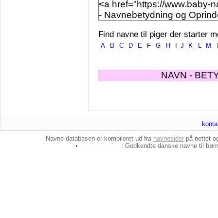
Find navne til piger der starter m
A
B
C
D
E
F
G
H
I
J
K
L
M
NAVN - BET
konta
Navne-databasen er kompileret ud fra
navnesider
på nettet 
•
baby-navne.dk
: Godkendte danske
navne til bør