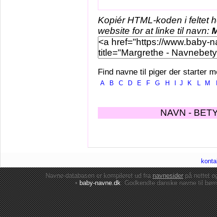
Kopiér HTML-koden i feltet 
website for at linke til navn:
M
Find navne til piger der starter m
A
B
C
D
E
F
G
H
I
J
K
L
M
NAVN - BET
konta
Navne-databasen er kompileret ud fra
navnesider
på nettet 
•
baby-navne.dk
: Godkendte danske
navne til bør