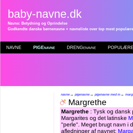
baby-navne.dk
Navne: Betydning og Oprindelse
Godkendte danske børnenavne + navneliste over top mest populære 
NAVNE
PIGEnavne
DRENGenavne
POPULÆRE 
→
→
→
navne
pigenavne
pigenavne med m
marg
Margrethe
Margrethe
: Tysk og dansk 
Margarites og det latinske
M
"perle". Meget brugt navn i 
afledninger af navnet:
Marga