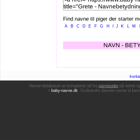
Find navne til piger der starter m
A
B
C
D
E
F
G
H
I
J
K
L
M
NAVN - BET
konta
Navne-databasen er kompileret ud fra
navnesider
på nettet 
•
baby-navne.dk
: Godkendte danske
navne til bør