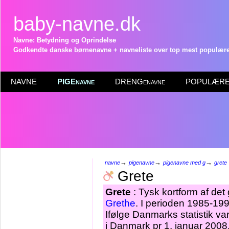
baby-navne.dk
Navne: Betydning og Oprindelse
Godkendte danske børnenavne + navneliste over top mest populære 
NAVNE
PIGEnavne
DRENGenavne
POPULÆRE 
→
→
→
navne
pigenavne
pigenavne med g
grete
Grete
Grete
: Tysk kortform af de
Grethe
. I perioden 1985-199
Ifølge Danmarks statistik v
i Danmark pr 1. januar 2008