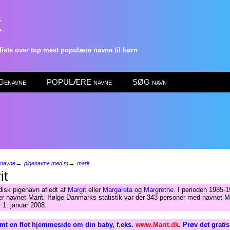
k
ste over top mest populære navne til børn
enavne
POPULÆRE navne
SØG navn
→
→
enavne
pigenavne med m
marit
it
disk pigenavn afledt af
Margit
eller
Margareta
og
Margrethe
. I perioden 1985-1
r navnet Marit. Ifølge Danmarks statistik var der 343 personer med navnet Ma
 1. januar 2008.
mt en flot hjemmeside om din baby, f.eks.
www.Marit.dk
. Prøv det grati