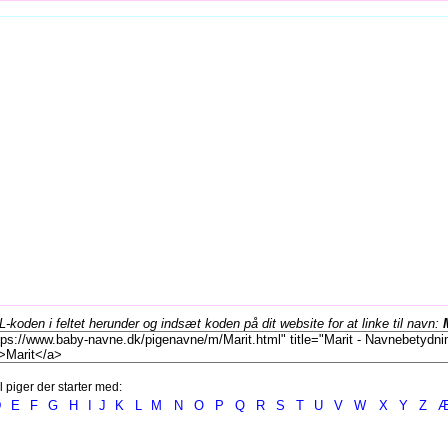
koden i feltet herunder og indsæt koden på dit website for at linke til navn:
l piger der starter med:
D
E
F
G
H
I
J
K
L
M
N
O
P
Q
R
S
T
U
V
W
X
Y
Z