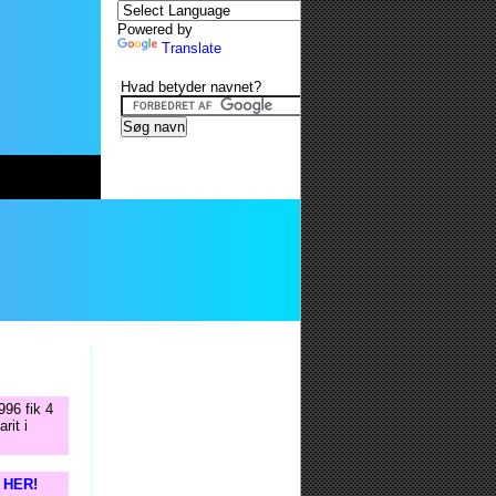
Powered by
Translate
Hvad betyder navnet?
996 fik 4
rit i
s HER!