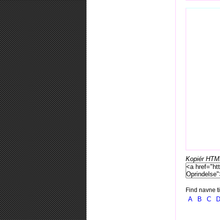
Kopiér HTML-
Find navne ti
A
B
C