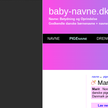
baby-navne.d
Navne: Betydning og Oprindelse
Godkendte danske børnenavne + navneli
NAVNE
PIGEnavne
DRENG
→
navne
pig
Mar
Marit
: Nor
danske pige
Danmark pr
Lav ne