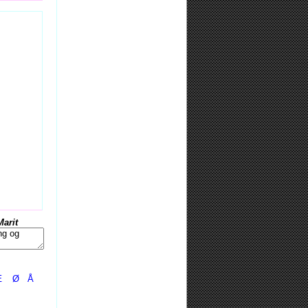
Marit
Æ
Ø
Å