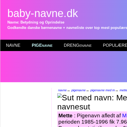
baby-navne.dk
Navne: Betydning og Oprindelse
Godkendte danske børnenavne + navneliste over top mest populære 
NAVNE
PIGEnavne
DRENGenavne
POPULÆRE 
→
→
→
navne
pigenavne
pigenavne med m
mett
Mette
: Pigenavn afledt af
M
perioden 1985-1996 fik 7.96