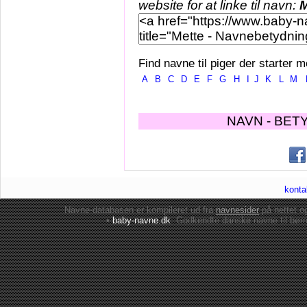
website for at linke til navn:
M
Find navne til piger der starter m
A
B
C
D
E
F
G
H
I
J
K
L
M
NAVN - BET
konta
Navne-databasen er kompileret ud fra
navnesider
på nettet 
•
baby-navne.dk
: Godkendte danske
navne til bør