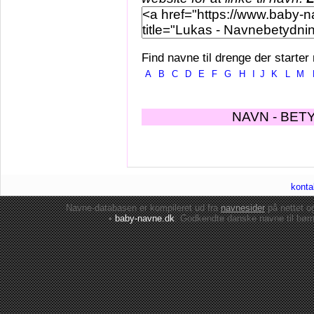
Find navne til drenge der starter
A
B
C
D
E
F
G
H
I
J
K
L
M
NAVN - BET
konta
Navne-databasen er kompileret ud fra
navnesider
på nettet 
•
baby-navne.dk
: Godkendte danske
navne til bør