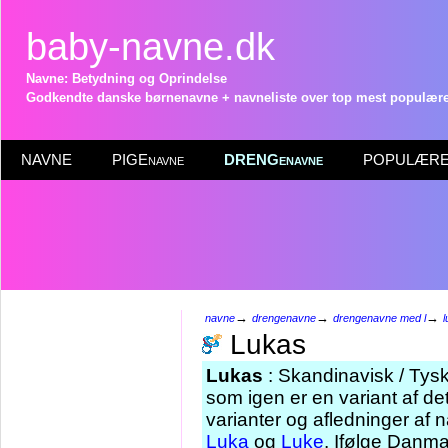
baby-navne.dk
Navne: Betydning og Oprindelse
Godkendte danske børnenavne + navneliste over top mest populære 
NAVNE
PIGEnavne
DRENGenavne
POPULÆRE 
→
→
→
navne
drengenavne
drengenavne med l
Lukas
Lukas
: Skandinavisk / Tysk
som igen er en variant af 
varianter og afledninger af
Luka
og
Luke
. Ifølge Danma