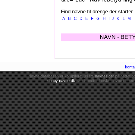
Find navne til drenge der starter
A
B
C
D
E
F
G
H
I
J
K
L
M
NAVN - BET
konta
Navne-databasen er kompileret ud fra
navnesider
på nettet 
•
baby-navne.dk
: Godkendte danske
navne til bør