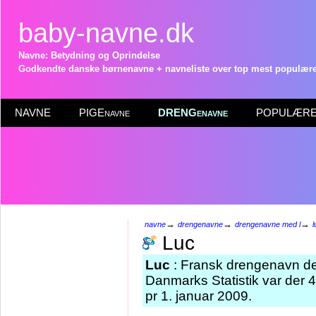
baby-navne.dk
Navne: Betydning og Oprindelse
Godkendte danske børnenavne + navneliste over top mest populære 
NAVNE
PIGEnavne
DRENGenavne
POPULÆRE 
→
→
→
navne
drengenavne
drengenavne med l
l
Luc
Luc
: Fransk drengenavn der
Danmarks Statistik var der
pr 1. januar 2009.