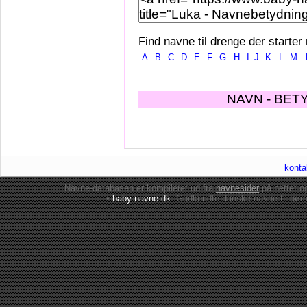
Find navne til drenge der starter
A
B
C
D
E
F
G
H
I
J
K
L
M
NAVN - BET
konta
Navne-databasen er kompileret ud fra
navnesider
på nettet 
•
baby-navne.dk
: Godkendte danske
navne til bør