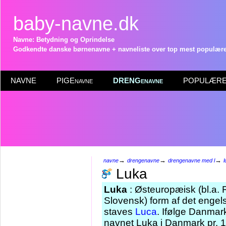
baby-navne.dk
Navne: Betydning og Oprindelse
Godkendte danske børnenavne + navneliste over top mest populære 
NAVNE
PIGEnavne
DRENGenavne
POPULÆRE 
→
→
→
navne
drengenavne
drengenavne med l
l
Luka
Luka
: Østeuropæisk (bl.a. 
Slovensk) form af det engel
staves
Luca
. Ifølge Danmar
navnet Luka i Danmark pr. 1