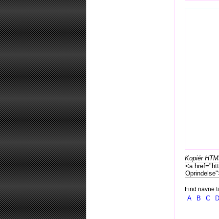
Kopiér HTML-
Find navne ti
A
B
C