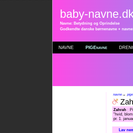
baby-navne.d
Navne: Betydning og Oprindelse
Godkendte danske børnenavne + navneli
NAVNE
PIGEnavne
DRENG
→
navne
pig
Zah
Zahrah
: P
"hvid, blom
pr. 1. janua
Lav nem