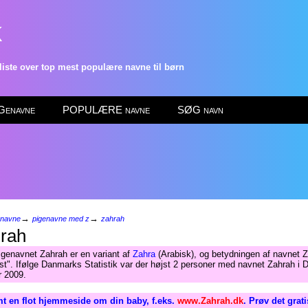
k
ste over top mest populære navne til børn
enavne
POPULÆRE navne
SØG navn
→
→
enavne
pigenavne med z
zahrah
rah
igenavnet Zahrah er en variant af
Zahra
(Arabisk), og betydningen af navnet Z
st". Ifølge Danmarks Statistik var der højst 2 personer med navnet Zahrah i
r 2009.
t en flot hjemmeside om din baby, f.eks.
www.Zahrah.dk
. Prøv det grat