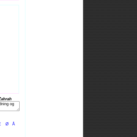
Zahrah
Æ
Ø
Å