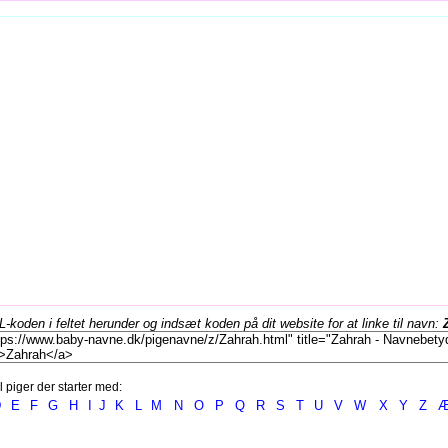
koden i feltet herunder og indsæt koden på dit website for at linke til navn:
l piger der starter med:
D
E
F
G
H
I
J
K
L
M
N
O
P
Q
R
S
T
U
V
W
X
Y
Z