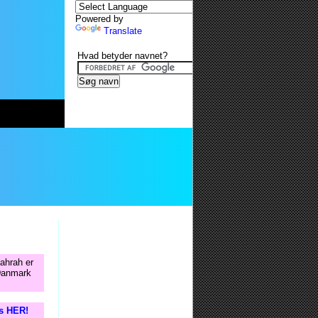
Powered by
Translate
Hvad betyder navnet?
ahrah er
 Danmark
is HER!