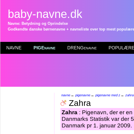
baby-navne.dk
Navne: Betydning og Oprindelse
Godkendte danske børnenavne + navneliste over top mest populære 
NAVNE
PIGEnavne
DRENGenavne
POPULÆRE 
→
→
→
navne
pigenavne
pigenavne med z
zahra
Zahra
Zahra
: Pigenavn, der er en 
Danmarks Statistik var der 
Danmark pr 1. januar 2009.