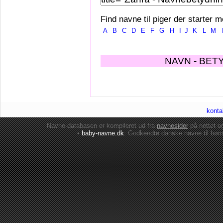
Find navne til piger der starter m
A
B
C
D
E
F
G
H
I
J
K
L
M
NAVN - BET
konta
Navne-databasen er kompileret ud fra
navnesider
på nettet 
•
baby-navne.dk
: Godkendte danske
navne til bør