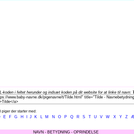
koden i feltet herunder og indsæt koden på dit website for at linke til navn:
l piger der starter med:
D
E
F
G
H
I
J
K
L
M
N
O
P
Q
R
S
T
U
V
W
X
Y
Z
NAVN - BETYDNING - OPRINDELSE