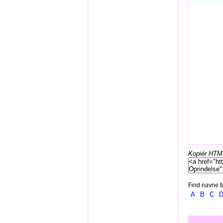
Kopiér HTML-
Find navne ti
A
B
C