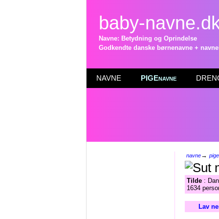
baby-navne.d
Navne: Betydning og Oprindelse
Godkendte danske børnenavne + navneli
NAVNE
PIGEnavne
DRENG
→
navne
pig
Tilde
: Dan
1634 person
Lav ne