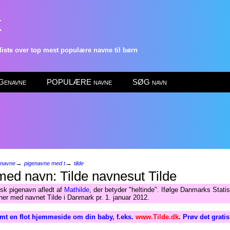
k
ste over top mest populære navne til børn
enavne
POPULÆRE navne
SØG navn
→
→
enavne
pigenavne med t
tilde
Tilde
sk pigenavn afledt af
Mathilde
, der betyder "heltinde". Ifølge Danmarks Statis
er med navnet Tilde i Danmark pr. 1. januar 2012.
mt en flot hjemmeside om din baby, f.eks.
www.Tilde.dk
. Prøv det grati