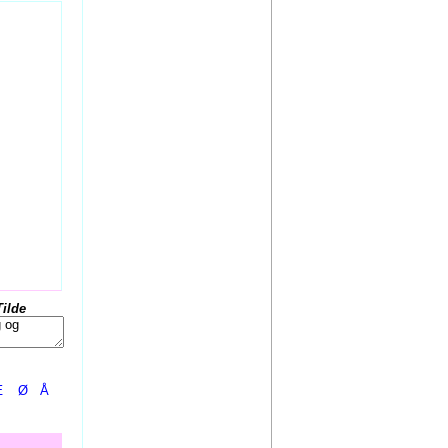
Tilde
Æ
Ø
Å