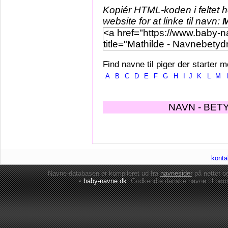
Kopiér HTML-koden i feltet 
website for at linke til navn:
M
Find navne til piger der starter m
A
B
C
D
E
F
G
H
I
J
K
L
M
NAVN - BET
konta
Navne-databasen er kompileret ud fra
navnesider
på nettet 
•
baby-navne.dk
: Godkendte danske
navne til bør