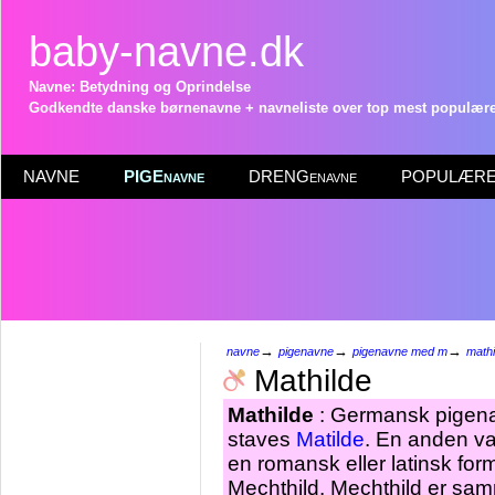
baby-navne.dk
Navne: Betydning og Oprindelse
Godkendte danske børnenavne + navneliste over top mest populære 
NAVNE
PIGEnavne
DRENGenavne
POPULÆRE 
→
→
→
navne
pigenavne
pigenavne med m
mathi
Mathilde
Mathilde
: Germansk pigenav
staves
Matilde
. En anden va
en romansk eller latinsk fo
Mechthild. Mechthild er sam