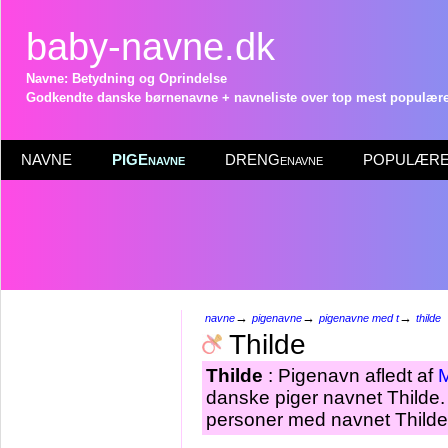
baby-navne.dk
Navne: Betydning og Oprindelse
Godkendte danske børnenavne + navneliste over top mest populære 
NAVNE
PIGEnavne
DRENGenavne
POPULÆRE 
→
→
→
navne
pigenavne
pigenavne med t
thilde
Thilde
Thilde
: Pigenavn afledt af
M
danske piger navnet Thilde. 
personer med navnet Thilde 