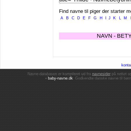
Find navne til piger der starter m
A
B
C
D
E
F
G
H
I
J
K
L
M
NAVN - BET
konta
Navne-databasen er kompileret ud fra
navnesider
på nettet 
•
baby-navne.dk
: Godkendte danske
navne til bør