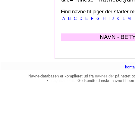
Find navne til piger der starter m
A
B
C
D
E
F
G
H
I
J
K
L
M
NAVN - BET
konta
Navne-databasen er kompileret ud fra
navnesider
på nettet 
•
baby-navne.dk
: Godkendte danske
navne til bør