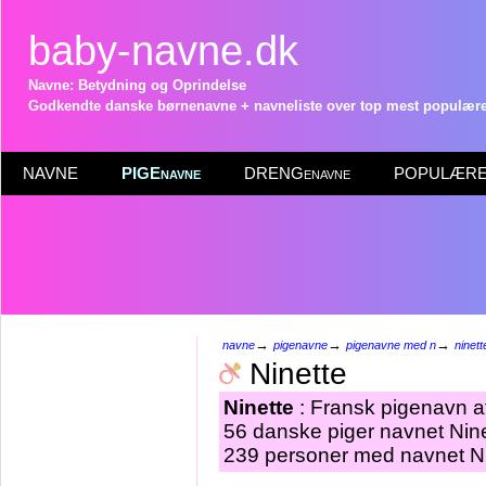
baby-navne.dk
Navne: Betydning og Oprindelse
Godkendte danske børnenavne + navneliste over top mest populære 
NAVNE
PIGEnavne
DRENGenavne
POPULÆRE 
→
→
→
navne
pigenavne
pigenavne med n
ninett
Ninette
Ninette
: Fransk pigenavn af
56 danske piger navnet Ninet
239 personer med navnet Nin