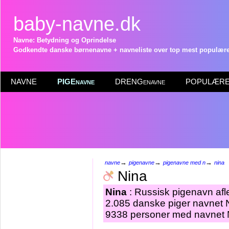
baby-navne.dk
Navne: Betydning og Oprindelse
Godkendte danske børnenavne + navneliste over top mest populære 
NAVNE
PIGEnavne
DRENGenavne
POPULÆRE 
→
→
→
navne
pigenavne
pigenavne med n
nina
Nina
Nina
: Russisk pigenavn afl
2.085 danske piger navnet Ni
9338 personer med navnet N