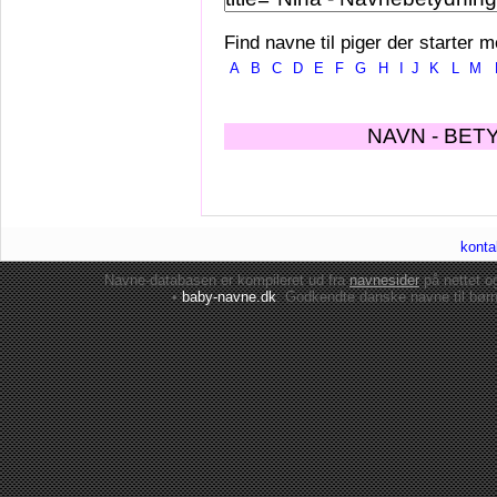
Find navne til piger der starter m
A
B
C
D
E
F
G
H
I
J
K
L
M
NAVN - BET
konta
Navne-databasen er kompileret ud fra
navnesider
på nettet 
•
baby-navne.dk
: Godkendte danske
navne til bør