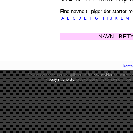
Find navne til piger der starter m
A
B
C
D
E
F
G
H
I
J
K
L
M
NAVN - BET
konta
Navne-databasen er kompileret ud fra
navnesider
på nettet 
•
baby-navne.dk
: Godkendte danske
navne til bør