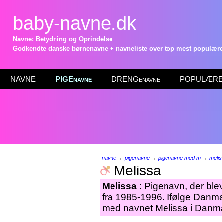
baby-navne.dk
Navne: Betydning og Oprindelse
Godkendte danske børnenavne + navneliste over top mest populære 
NAVNE
PIGEnavne
DRENGenavne
POPULÆRE 
→
→
→
navne
pigenavne
pigenavne med m
meli
Melissa
Melissa
: Pigenavn, der blev
fra 1985-1996. Ifølge Danma
med navnet Melissa i Danma