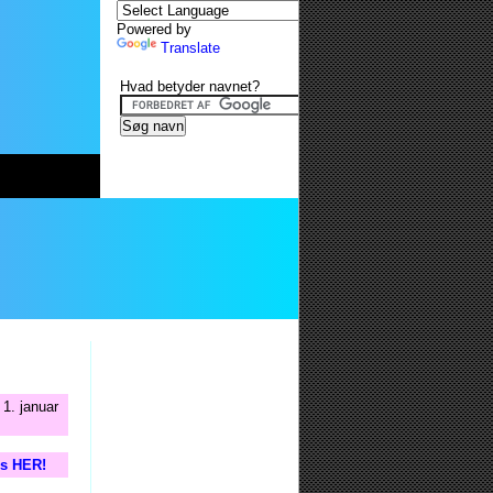
Powered by
Translate
Hvad betyder navnet?
1. januar
is HER!