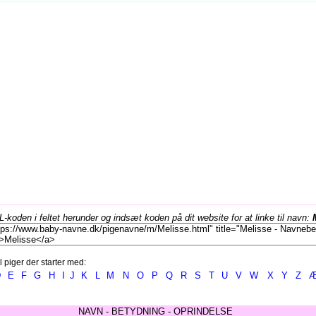
koden i feltet herunder og indsæt koden på dit website for at linke til navn:
l piger der starter med:
D
E
F
G
H
I
J
K
L
M
N
O
P
Q
R
S
T
U
V
W
X
Y
Z
NAVN - BETYDNING - OPRINDELSE