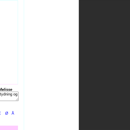
Melisse
Æ
Ø
Å