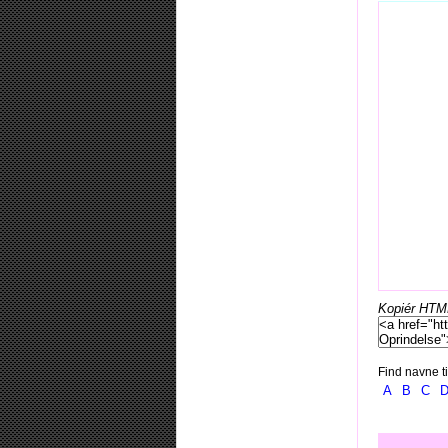
Kopiér HTML-
Find navne ti
A
B
C