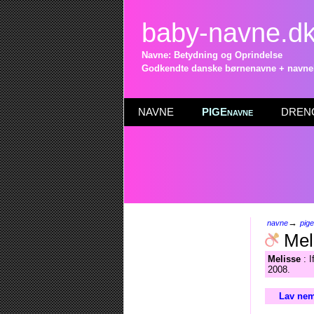
baby-navne.d
Navne: Betydning og Oprindelse
Godkendte danske børnenavne + navneli
NAVNE
PIGEnavne
DRENG
→
navne
pig
Mel
Melisse
: I
2008.
Lav nem