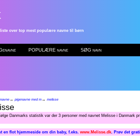
k
ste over top mest populære navne til børn
enavne
POPULÆRE navne
SØG navn
→
→
enavne
pigenavne med m
melisse
isse
følge Danmarks statistik var der 3 personer med navnet Melisse i Danmark pr 
t en flot hjemmeside om din baby, f.eks.
www.Melisse.dk
. Prøv det grat