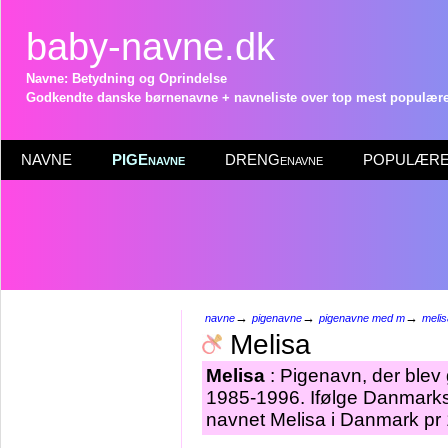
baby-navne.dk
Navne: Betydning og Oprindelse
Godkendte danske børnenavne + navneliste over top mest populære 
NAVNE
PIGEnavne
DRENGenavne
POPULÆRE 
→
→
→
navne
pigenavne
pigenavne med m
melis
Melisa
Melisa
: Pigenavn, der blev g
1985-1996. Ifølge Danmarks 
navnet Melisa i Danmark pr 