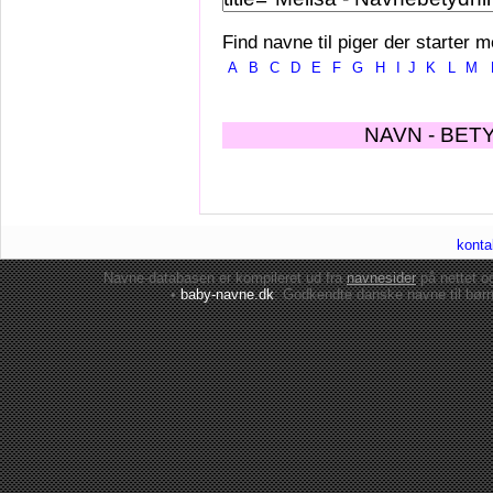
Find navne til piger der starter m
A
B
C
D
E
F
G
H
I
J
K
L
M
NAVN - BET
konta
Navne-databasen er kompileret ud fra
navnesider
på nettet 
•
baby-navne.dk
: Godkendte danske
navne til bør