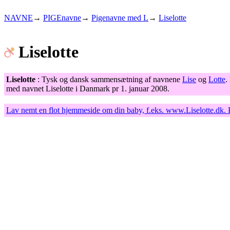
NAVNE
→
PIGEnavne
→
Pigenavne med L
→
Liselotte
Liselotte
Liselotte
: Tysk og dansk sammensætning af navnene
Lise
og
Lotte
.
med navnet Liselotte i Danmark pr 1. januar 2008.
Lav nemt en flot hjemmeside om din baby, f.eks.
www.Liselotte.dk
.