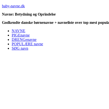
baby-navne.dk
Navne: Betydning og Oprindelse
Godkendte danske børnenavne + navneliste over top mest populæ
NAVNE
PIGEnavne
DRENGenavne
POPULÆRE navne
SØG navn