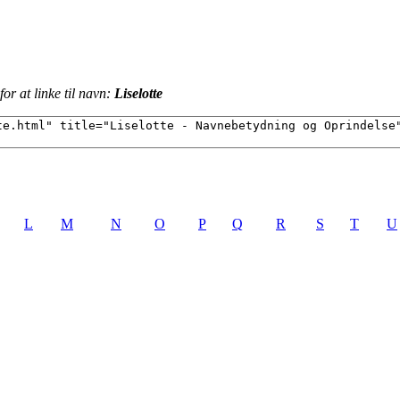
or at linke til navn:
Liselotte
L
M
N
O
P
Q
R
S
T
U