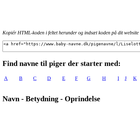
Kopiér HTML-koden i feltet herunder og indsæt koden på dit website f
Find navne til piger der starter med:
A
B
C
D
E
F
G
H
I
J
K
Navn - Betydning - Oprindelse