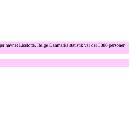
er navnet Liselotte. Ifølge Danmarks statistik var der 3880 personer