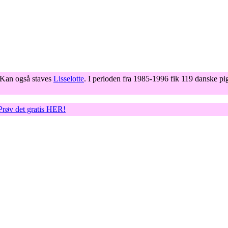
 Kan også staves
Lisselotte
. I perioden fra 1985-1996 fik 119 danske pig
 Prøv det gratis HER!