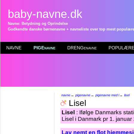
baby-navne.dk
Navne: Betydning og Oprindelse
Godkendte danske børnenavne + navneliste over top mest populære 
NAVNE
PIGEnavne
DRENGenavne
POPULÆRE 
→
→
→
navne
pigenavne
pigenavne med l
lisel
Lisel
Lisel
: Ifølge Danmarks stat
Lisel i Danmark pr 1. januar
Lav nemt en flot hjemmesi