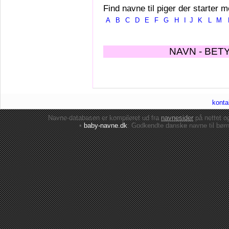
Find navne til piger der starter m
A
B
C
D
E
F
G
H
I
J
K
L
M
NAVN - BET
konta
Navne-databasen er kompileret ud fra
navnesider
på nettet 
•
baby-navne.dk
: Godkendte danske
navne til bør