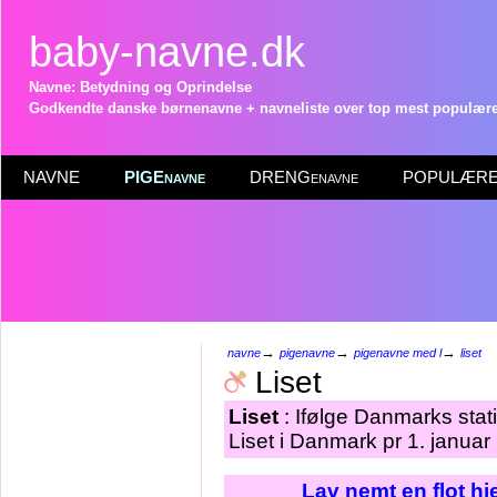
baby-navne.dk
Navne: Betydning og Oprindelse
Godkendte danske børnenavne + navneliste over top mest populære 
NAVNE
PIGEnavne
DRENGenavne
POPULÆRE 
→
→
→
navne
pigenavne
pigenavne med l
liset
Liset
Liset
: Ifølge Danmarks stat
Liset i Danmark pr 1. januar
Lav nemt en flot h