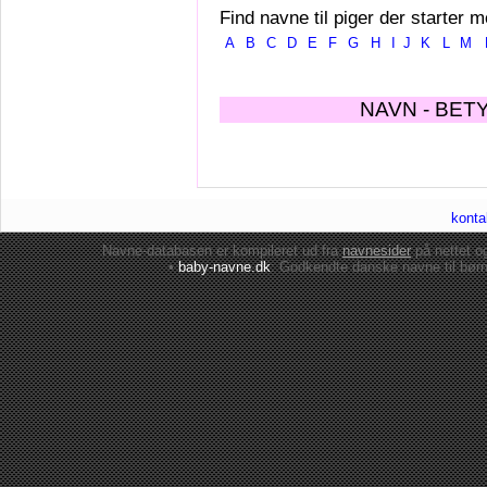
Find navne til piger der starter m
A
B
C
D
E
F
G
H
I
J
K
L
M
NAVN - BET
konta
Navne-databasen er kompileret ud fra
navnesider
på nettet 
•
baby-navne.dk
: Godkendte danske
navne til bør