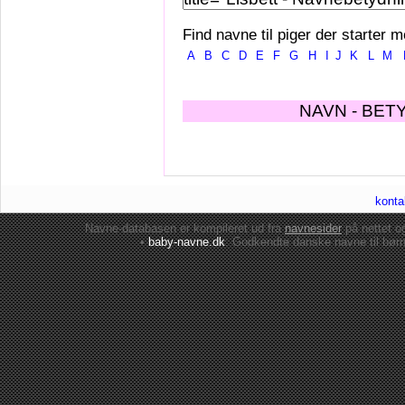
Find navne til piger der starter m
A
B
C
D
E
F
G
H
I
J
K
L
M
NAVN - BET
konta
Navne-databasen er kompileret ud fra
navnesider
på nettet 
•
baby-navne.dk
: Godkendte danske
navne til bør