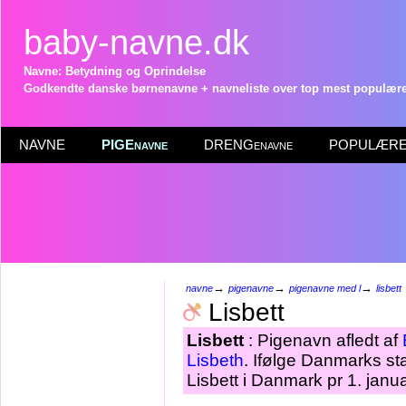
baby-navne.dk
Navne: Betydning og Oprindelse
Godkendte danske børnenavne + navneliste over top mest populære 
NAVNE
PIGEnavne
DRENGenavne
POPULÆRE 
→
→
→
navne
pigenavne
pigenavne med l
lisbett
Lisbett
Lisbett
: Pigenavn afledt af
Lisbeth
. Ifølge Danmarks st
Lisbett i Danmark pr 1. janu