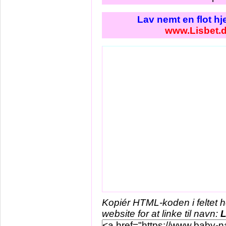
Lav nemt en flot h
www.Lisbet.
Kopiér HTML-koden i feltet 
website for at linke til navn:
L