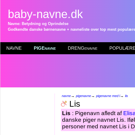
baby-navne.dk
Navne: Betydning og Oprindelse
Godkendte danske børnenavne + navneliste over top mest populære 
NAVNE
PIGEnavne
DRENGenavne
POPULÆRE 
→
→
→
navne
pigenavne
pigenavne med l
lis
Lis
Lis
: Pigenavn afledt af
Elis
danske piger navnet Lis. Ifø
personer med navnet Lis i D