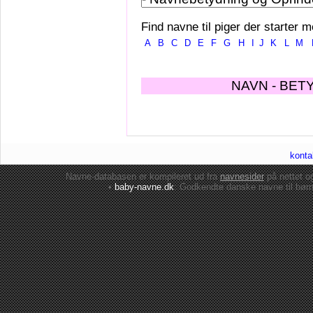
Find navne til piger der starter m
A
B
C
D
E
F
G
H
I
J
K
L
M
NAVN - BET
konta
Navne-databasen er kompileret ud fra
navnesider
på nettet 
•
baby-navne.dk
: Godkendte danske
navne til bør